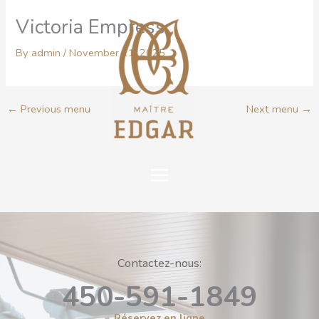
Skip
MAIN
Victoria Empress
to
content
MENU
By
admin
/
November 11, 2025
←
Previous menu
Next menu
→
Contactez-nous:
450-591-1849
Réservez en ligne