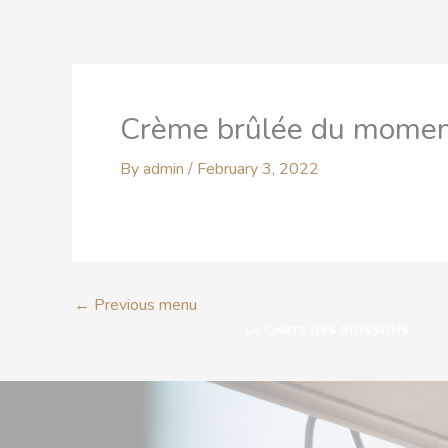
Skip
to
content
ACCUEIL
LA CARTE
Crème brûlée du mome
By
admin
/
February 3, 2022
←
Previous menu
LA CARTE DES BOISSONS