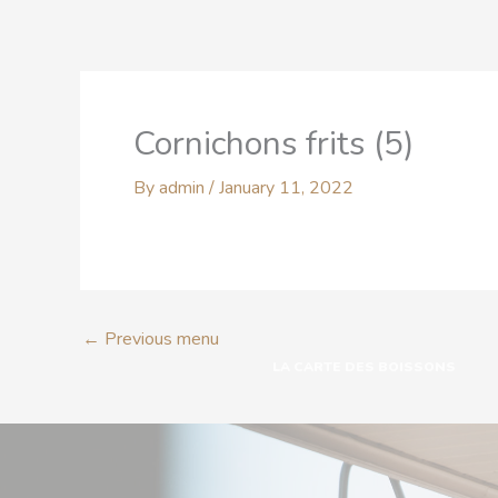
Skip
to
content
ACCUEIL
LA CARTE
Cornichons frits (5)
By
admin
/
January 11, 2022
←
Previous menu
LA CARTE DES BOISSONS