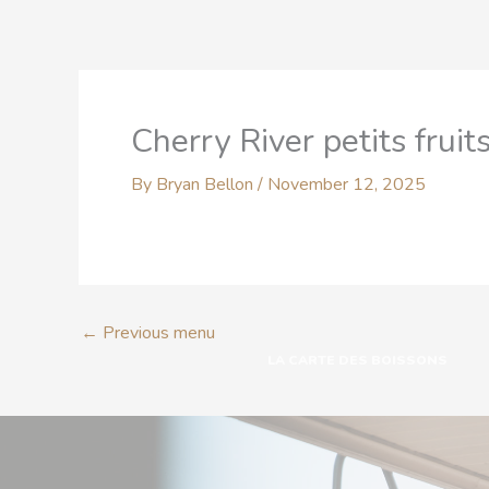
Skip
to
content
ACCUEIL
LA CARTE
Cherry River petits fruits
By
Bryan Bellon
/
November 12, 2025
←
Previous menu
LA CARTE DES BOISSONS